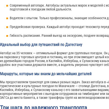
Современный автопарк. Автобусы актуальных марок и моделей с и
подготовкой к поездкам любой дальности.
Водители с опытом. Только профессионалы, знающие особенности д
Предрейсовая проверка. Каждый автобус проходит техосмотр перед
Гибкость расписания. Ранний выезд на экскурсию, позднее возвра
Идеальный выбор для путешествий по Дагестану
Автобус на 35 человек — оптимальный формат для групповых поездок. Он 
на парковки у торговых центров и гостиниц, но при этом вмещает целый к
из древнейших городов России, в Каспийск, Избербаш, к Сулакскому каньо
удобен: все участники держатся вместе, а водитель уверенно чувствует се
Маршруты, которые мы знаем до мельчайших деталей
Мы предоставляем транспорт для самых разных задач. Заказ автобуса в «
туристические и культурные поездки по Махачкале — столице Дагестана, в
Каспийск, Избербаш, к Сулакскому каньону с его захватывающими видами,
корпоративные мероприятия с выездом сотрудников на тимбилдинг или за
ЗАГСа до места банкета, а также трансферы групп на железнодорожном вок
Три шага до надежного транспорта