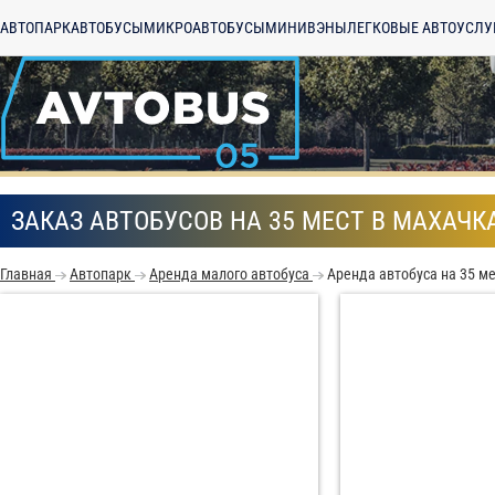
АВТОПАРК
АВТОБУСЫ
МИКРОАВТОБУСЫ
МИНИВЭНЫ
ЛЕГКОВЫЕ АВТО
УСЛУ
ЗАКАЗ АВТОБУСОВ НА 35 МЕСТ В МАХАЧК
Главная
Автопарк
Аренда малого автобуса
Аренда автобуса на 35 м
С
Политикой конфид
согласие на обраб