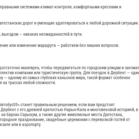
справными системами климат-контроля, комфортными креслами и
агестанских дорог и умеющие адаптироваться к любой дорожной ситуации.
 выездом — никаких неожиданностей в пути.
щение или изменение маршрута — работаем без лишних вопросов.
достаточно маневрен, чтобы передвигаться по городским улицам и заезжа
оллектив компании или туристическую группу. Для поездок в Дербент — оди
ну — одному из самых глубоких каньонов мира, такой формат особенно
бя на трассах любой сложности.
Автобус05» станет правильным решением, если вам предстоят
 Дербент с его древней крепостью Нарын-Кала и многовековой историей, в
 на бархан Сарыкум, а также другие живописные места Дагестана,
городное празднование, свадебные церемонии с перевозкой гостей от
зале или в аэропорту.