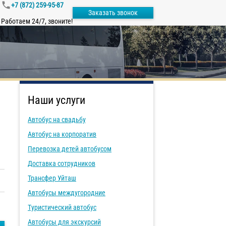
+7 (872) 259-95-87
Заказать звонок
Работаем 24/7, звоните!
Наши услуги
Автобус на свадьбу
Автобус на корпоратив
Перевозка детей автобусом
Доставка сотрудников
Трансфер Уйташ
Автобусы междугородние
Туристический автобус
Автобусы для экскурсий