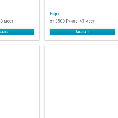
Higer
43 мест
от 3500
₽/час, 43 мест
азать
Заказать