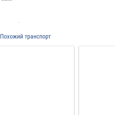
С
Политикой конфид
Похожий транспорт
согласие на обраб
Отп